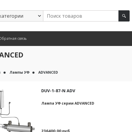
Обратная связь
ANCED
я
Лампы УФ
ADVANCED
DUV-1-87-N ADV
Лампа УФ серии ADVANCED
236400.00 руб