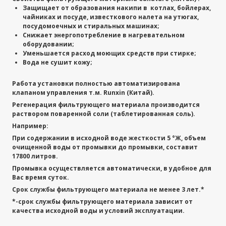
Защищает от образования накипи в котлах, бойлерах,
чайниках и посуде, известкового налета на утюгах,
посудомоечных и стиральных машинах;
Снижает энергопотребление в нагревательном
оборудовании;
Уменьшается расход моющих средств при стирке;
Вода не сушит кожу;
Работа установки полностью автоматизирована
клапаном управления т.м. Runxin (Китай).
Регенерация фильтрующего материала производится
раствором поваренной соли (таблетированная соль).
Например:
При содержании в исходной воде жесткости 5
°Ж
, объем
очищенной воды от промывки до промывки, составит
178
00
литров.
Промывка осуществляется автоматически, в
удобное
для
Вас время суток.
Срок службы фильтрующего материала не менее
3 лет.*
*-срок службы фильтрующего материала зависит от
качества исходной воды и условий эксплуатации.