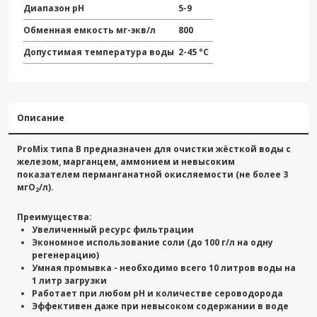
Диапазон pH
5-9
Обменная емкость мг-экв/л
800
Допустимая температура воды
2-45 °С
Описание
ProMix типа B предназначен для очистки жёсткой воды с
железом, марганцем, аммонием и невысоким
показателем перманганатной окисляемости (не более 3
мгО
/л).
2
Преимущества:
Увеличенный ресурс фильтрации
Экономное использование соли (до 100 г/л на одну
регенерацию)
Умная промывка - необходимо всего 10 литров воды на
1 литр загрузки
Работает при любом pH и количестве сероводорода
Эффективен даже при невысоком содержании в воде