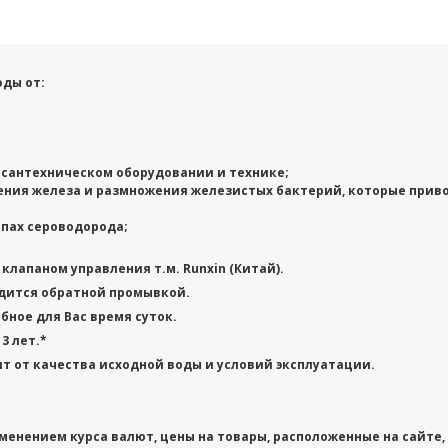
оды от:
сантехническом оборудовании и технике;
ения железа и размножения железистых бактерий, которые прив
апах сероводорода;
лапаном управления т.м. Runxin (Китай).
дится обратной промывкой.
обное
для Вас время суток.
3 лет.*
т от качества исходной воды и условий эксплуатации.
енением курса валют, цены на товары, расположенные на сайте, м