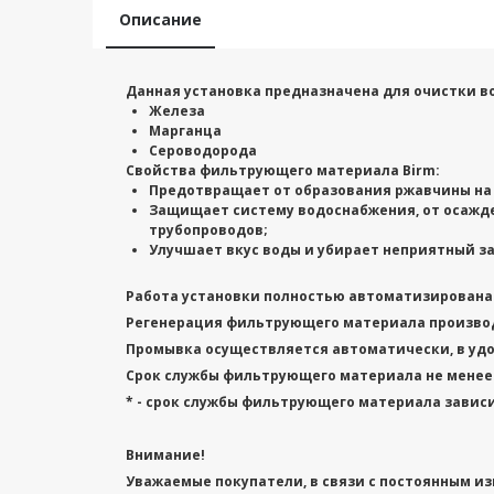
Описание
Данная установка предназначена для очистки в
Железа
Марганца
Сероводорода
Свойства фильтрующего материала Birm:
Предотвращает от образования ржавчины на 
Защищает систему водоснабжения, от осажд
трубопроводов;
Улучшает вкус воды и убирает неприятный з
Работа установки полностью автоматизирована к
Регенерация фильтрующего материала произво
Промывка осуществляется автоматически, в
уд
Срок службы фильтрующего материала
не менее
* - срок службы фильтрующего материала зависи
Внимание!
Уважаемые покупатели, в связи с постоянным изм