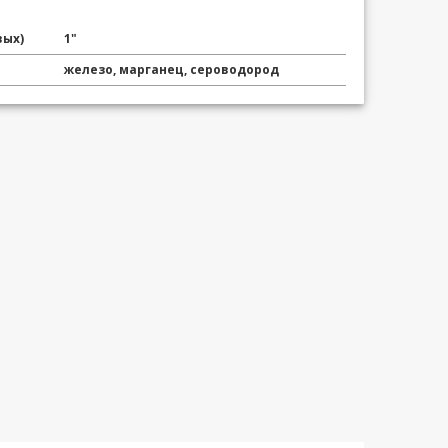
вых)
1"
железо, марганец, сероводород