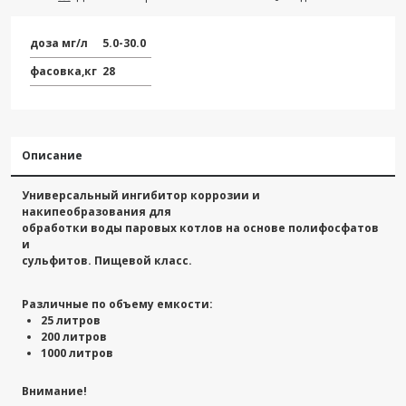
доза мг/л
5.0-30.0
фасовка,кг
28
Описание
Универсальный ингибитор коррозии и
накипеобразования для
обработки воды паровых котлов на основе полифосфатов
и
сульфитов. Пищевой класс.
Различные по объему емкости:
25 литров
200 литров
1000 литров
Внимание!