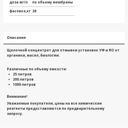
доза мг/л
по объему мембраны
фасовка,кг
28
Описание
Щелочной концентрат для отмывки установок УФ и RO от
органики, масел, биологии.
Различные по объему емкости:
25 литров
200 литров
1000 литров
Внимание!
Уважаемые покупатели, цены на все химические
реагенты предоставляются по предварительному
запросу.